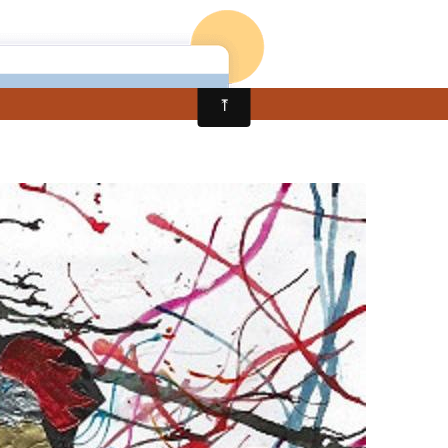
eur
Recueils
Livres gratuits
Appel
Peintur