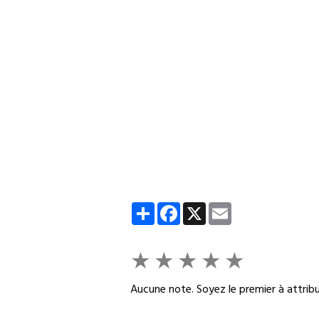
Partager
Facebook
X
Email
★
★
★
★
★
Aucune note. Soyez le premier à attribu