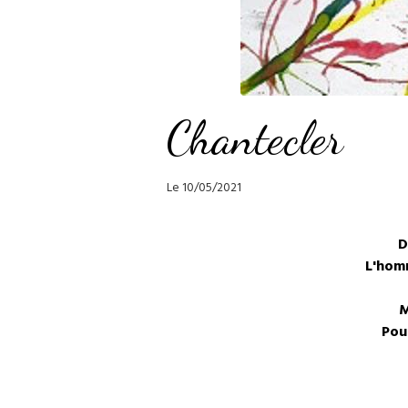
Chantecler
Le 10/05/2021
D
L'hom
M
Pou