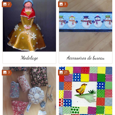
2
3
Modelage
Accessoires de bureau
3
21