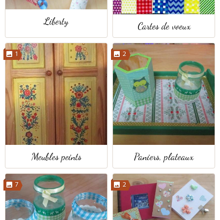
Liberty
Cartes de voeux
1
2
Meubles peints
Paniers, plateaux
7
2