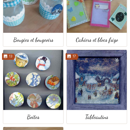
Bougies et bougeoirs
Cahiers et blocs frigo
13
17
Boîtes
Tableautins