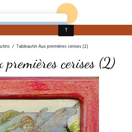
eur
Recueils
Livres gratuits
Appel
Peintur
utins
Tableautin Aux premières cerises (2)
 premières cerises (2)