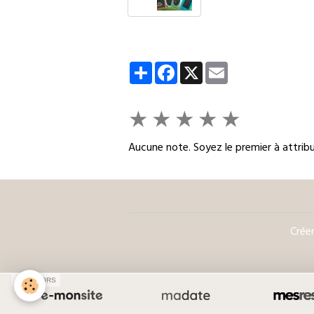
Partager
Facebook
X
Email
★
★
★
★
★
Aucune note. Soyez le premier à attribu
Créer
SPONSORS