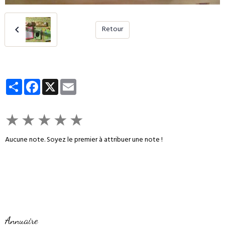
Retour
Partager
Facebook
X
Email
★
★
★
★
★
Aucune note. Soyez le premier à attribuer une note !
Annuaire